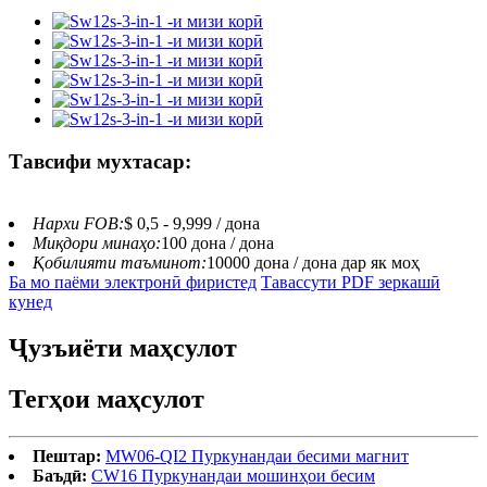
Тавсифи мухтасар:
Нархи FOB:
$ 0,5 - 9,999 / дона
Миқдори минаҳо:
100 дона / дона
Қобилияти таъминот:
10000 дона / дона дар як моҳ
Ба мо паёми электронӣ фиристед
Тавассути PDF зеркашӣ
кунед
Ҷузъиёти маҳсулот
Тегҳои маҳсулот
Пештар:
MW06-QI2 Пуркунандаи бесими магнит
Баъдӣ:
CW16 Пуркунандаи мошинҳои бесим