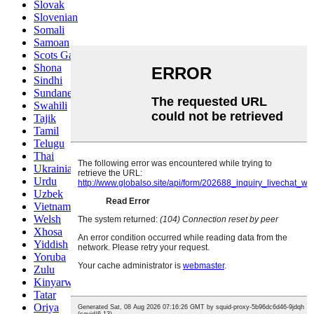
Slovak
Slovenian
Somali
Samoan
Scots Gaelic
Shona
Sindhi
Sundanese
Swahili
Tajik
Tamil
Telugu
Thai
Ukrainian
Urdu
Uzbek
Vietnamese
Welsh
Xhosa
Yiddish
Yoruba
Zulu
Kinyarwanda
Tatar
Oriya