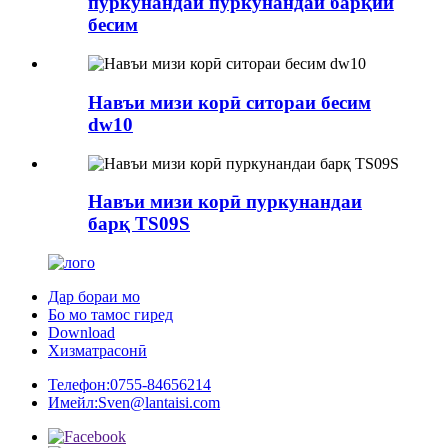
пуркунандаи пуркунандаи барқии
бесим
Навъи мизи корӣ ситораи бесим
dw10
Навъи мизи корӣ пуркунандаи
барқ ​​TS09S
Дар бораи мо
Бо мо тамос гиред
Download
Хизматрасонӣ
Телефон:
0755-84656214
Имейл:
Sven@lantaisi.com