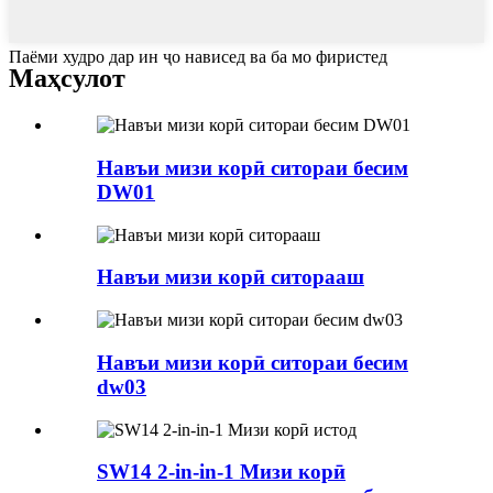
Паёми худро дар ин ҷо нависед ва ба мо фиристед
Маҳсулот
Навъи мизи корӣ ситораи бесим
DW01
Навъи мизи корӣ ситорааш
Навъи мизи корӣ ситораи бесим
dw03
SW14 2-in-in-1 Мизи корӣ