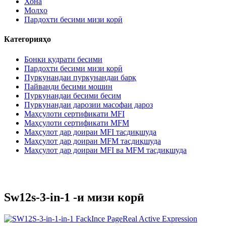
Хона
Молҳо
Пардохти бесими мизи корӣ
Категорияҳо
Бонки қудрати бесими
Пардохти бесими мизи корӣ
Пуркунандаи пуркунандаи барқ
Пайванди бесими мошин
Пуркунандаи бесими бесим
Пуркунандаи дарозии масофаи дароз
Маҳсулоти сертификати MFI
Маҳсулоти сертификати MFM
Маҳсулот дар доираи MFI тасдиқшуда
Маҳсулот дар доираи MFM тасдиқшуда
Маҳсулот дар доираи MFI ва MFM тасдиқшуда
Sw12s-3-in-1 -и мизи корӣ