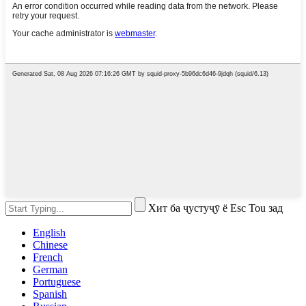
Хит ба ҷустуҷӯ ё Esc Tou зад
English
Chinese
French
German
Portuguese
Spanish