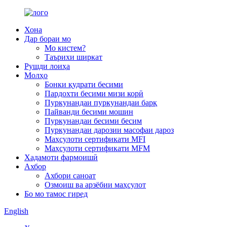
Хона
Дар бораи мо
Мо кистем?
Таърихи ширкат
Рушди лоиҳа
Молҳо
Бонки қудрати бесими
Пардохти бесими мизи корӣ
Пуркунандаи пуркунандаи барқ
Пайванди бесими мошин
Пуркунандаи бесими бесим
Пуркунандаи дарозии масофаи дароз
Маҳсулоти сертификати MFI
Маҳсулоти сертификати MFM
Хадамоти фармоишӣ
Ахбор
Ахбори саноат
Озмоиш ва арзёбии маҳсулот
Бо мо тамос гиред
English