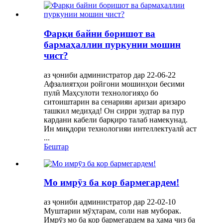
Фарқи байни боришот ва
бармаҳаллии пуркунии мошин
чист?
аз ҷониби администратор дар 22-06-22
Афзалиятҳои ройгони мошинҳои бесими
пулӣ Маҳсулоти технологияҳо бо
ситоиштарин ва сенарияи аризаи аризаро
ташкил медиҳад! Он сирри зудтар ва пур
кардани кабели барқиро талаб намекунад.
Ин миқдори технологияи интеллектуалӣ аст
...
Бештар
Мо имрӯз ба кор бармегардем!
аз ҷониби администратор дар 22-02-10
Муштарии мӯҳтарам, соли нав муборак.
Имрӯз мо ба кор бармегардем ва ҳама чиз ба