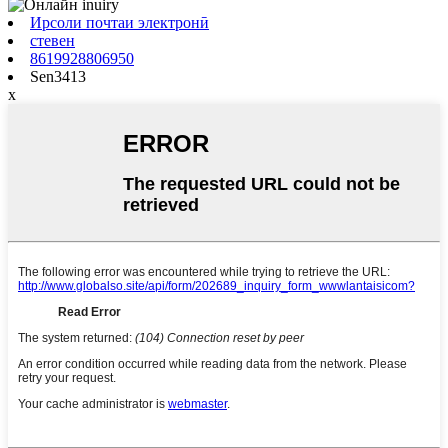
Ирсоли почтаи электронӣ
стевен
8619928806950
Sen3413
x