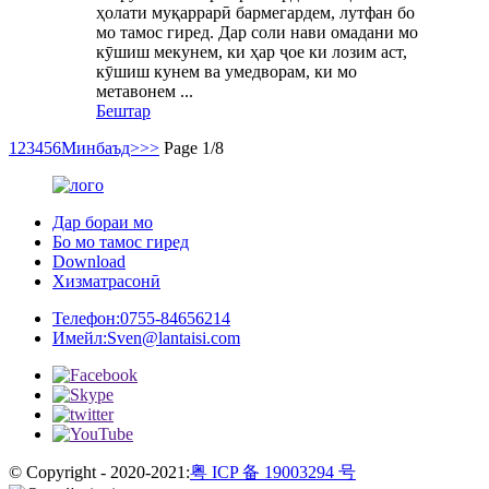
ҳолати муқаррарӣ бармегардем, лутфан бо
мо тамос гиред. Дар соли нави омадани мо
кӯшиш мекунем, ки ҳар ҷое ки лозим аст,
кӯшиш кунем ва умедворам, ки мо
метавонем ...
Бештар
1
2
3
4
5
6
Минбаъд>
>>
Page 1/8
Дар бораи мо
Бо мо тамос гиред
Download
Хизматрасонӣ
Телефон:
0755-84656214
Имейл:
Sven@lantaisi.com
© Copyright - 2020-2021:
粤 ICP 备 19003294 号