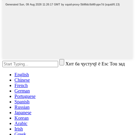
Хит ба ҷустуҷӯ ё Esc Tou зад
English
Chinese
French
German
Portuguese
Spanish
Russian
Japanese
Korean
Arabic
Irish
Greek