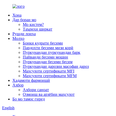
Хона
Дар бораи мо
Мо кистем?
Таърихи ширкат
Рушди лоиҳа
Молҳо
Бонки қудрати бесими
Пардохти бесими мизи корӣ
Пуркунандаи пуркунандаи барқ
Пайванди бесими мошин
Пуркунандаи бесими бесим
Пуркунандаи дарозии масофаи дароз
Маҳсулоти сертификати MFI
Маҳсулоти сертификати MFM
Хадамоти фармоишӣ
Ахбор
Ахбори саноат
Озмоиш ва арзёбии маҳсулот
Бо мо тамос гиред
English