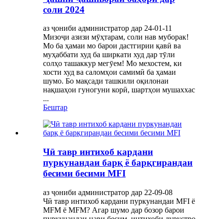
соли 2024
аз ҷониби администратор дар 24-01-11
Мизоҷи азизи мӯҳтарам, соли нав муборак!
Мо ба ҳамаи мо барои дастгирии қавӣ ва
муҳаббати худ ба ширкати худ дар тӯли
солҳо ташаккур мегӯем! Мо мехостем, ки
хости худ ва саломҳои самимӣ ба ҳамаи
шумо. Бо мақсади ташкили оқилонаи
нақшаҳои гуногуни корӣ, шартҳои мушаххас
...
Бештар
Чӣ тавр интихоб кардани
пуркунандаи барқ ​​ё барқгирандаи
бесими бесими MFI
аз ҷониби администратор дар 22-09-08
Чӣ тавр интихоб кардани пуркунандаи MFI ё
MFM ё MFM? Агар шумо дар бозор барои
пуркунандаи нави бесим, интихоби дурустро