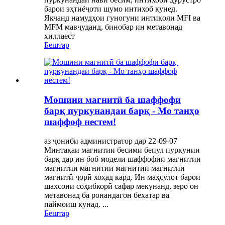
барои эҳтиёҷоти шумо интихоб кунед.
Якчанд намудҳои гуногуни интиқоли MFI ва
MFM мавҷуданд, бинобар ин метавонад
ҳиллаест
Бештар
Мошини магнитӣ ба шаффофи
барқ ​​пуркунандаи барқ ​​- Мо танҳо
шаффоф нестем!
аз ҷониби администратор дар 22-09-07
Минтақаи магнитии бесими бепул пуркунии
барқ ​​дар ин боб модели шаффофии магнитии
магнитии магнитии магнитии магнитии
магнитӣ ҷорӣ хоҳад кард. Ин маҳсулот барои
шахсони соҳибкорӣ сафар мекунанд, зеро он
метавонад ба ронандагон бехатар ва
паймоиш кунад. ...
Бештар