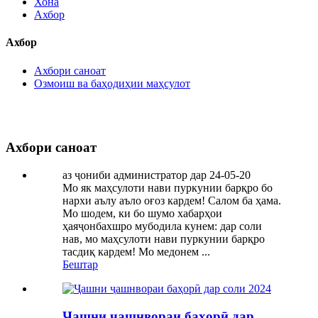
Хона
Ахбор
Ахбор
Ахбори саноат
Озмоиш ва баҳодиҳии маҳсулот
Ахбори саноат
аз ҷониби администратор дар 24-05-20
Мо як маҳсулоти нави пуркунии барқро бо
нархи аълу аъло оғоз кардем! Салом ба ҳама.
Мо шодем, ки бо шумо хабарҳои
ҳаяҷонбахшро мубодила кунем: дар соли
нав, мо маҳсулоти нави пуркунии барқро
тасдиқ кардем! Мо медонем ...
Бештар
Ҷашни ҷашнвораи баҳорӣ дар